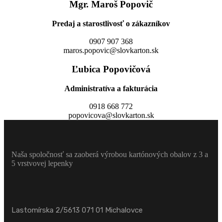
Mgr. Maroš Popovič
Predaj a starostlivosť o zákazníkov
0907 907 368
maros.popovic@slovkarton.sk
Ľubica Popovičová
Administratíva a fakturácia
0918 668 772
popovicova@slovkarton.sk
Naša spoločnosť sa zaoberá výrobou kartónových obalov z 3 a
5 vrstvovej lepenky
Lastomírska 2/5613 071 01 Michalovce