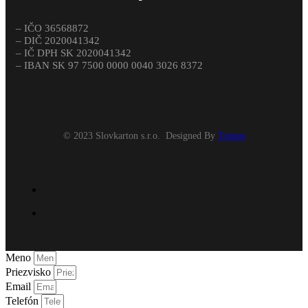
– IČO 36568872
– DIČ 2020041342
– IČ DPH SK
2020041342
– IBAN SK 97 7500 0000 0040 3026 8372
© 2023 Slovkarton s.r.o. Designed By
Tronos
Meno
Priezvisko
Email
Telefón