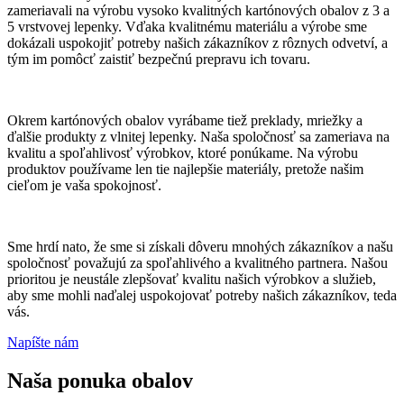
zameriavali na výrobu vysoko kvalitných kartónových obalov z 3 a
5 vrstvovej lepenky. Vďaka kvalitnému materiálu a výrobe sme
dokázali uspokojiť potreby našich zákazníkov z rôznych odvetví, a
tým im pomôcť zaistiť bezpečnú prepravu ich tovaru.
Okrem kartónových obalov vyrábame tiež preklady, mriežky a
ďalšie produkty z vlnitej lepenky. Naša spoločnosť sa zameriava na
kvalitu a spoľahlivosť výrobkov, ktoré ponúkame. Na výrobu
produktov používame len tie najlepšie materiály, pretože našim
cieľom je vaša spokojnosť.
Sme hrdí nato, že sme si získali dôveru mnohých zákazníkov a našu
spoločnosť považujú za spoľahlivého a kvalitného partnera. Našou
prioritou je neustále zlepšovať kvalitu našich výrobkov a služieb,
aby sme mohli naďalej uspokojovať potreby našich zákazníkov, teda
vás.
Napíšte nám
Naša ponuka obalov